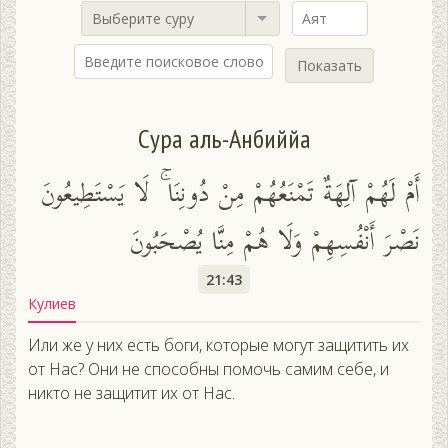
Выберите суру
Показать
Сура аль-Анбиййа
أَمْ لَهُمْ آلِهَةٌ تَمْنَعُهُمْ مِنْ دُونِنَا ۚ لَا يَسْتَطِيعُونَ
نَصْرَ أَنْفُسِهِمْ وَلَا هُمْ مِنَّا يُصْحَبُونَ
21:43
Кулиев
Или же у них есть боги, которые могут защитить их
от Нас? Они не способны помочь самим себе, и
никто не защитит их от Нас.