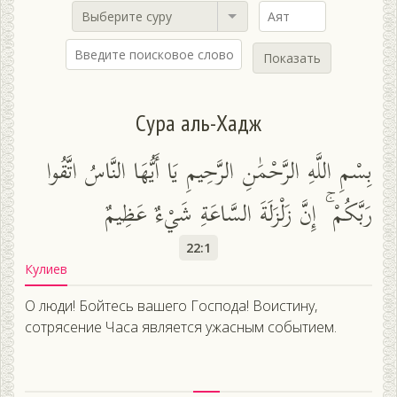
Выберите суру
Показать
Сура аль-Хадж
بِسْمِ اللَّهِ الرَّحْمَٰنِ الرَّحِيمِ يَا أَيُّهَا النَّاسُ اتَّقُوا
رَبَّكُمْ ۚ إِنَّ زَلْزَلَةَ السَّاعَةِ شَيْءٌ عَظِيمٌ
22:1
Кулиев
О люди! Бойтесь вашего Господа! Воистину,
сотрясение Часа является ужасным событием.