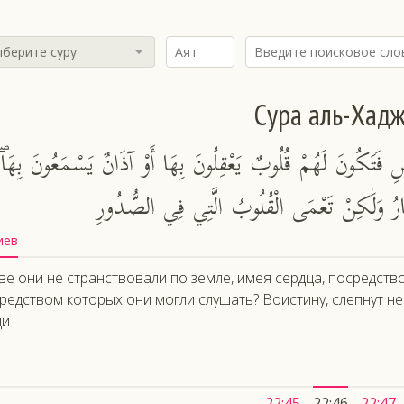
берите суру
Сура аль-Хад
رْضِ فَتَكُونَ لَهُمْ قُلُوبٌ يَعْقِلُونَ بِهَا أَوْ آذَانٌ يَسْمَعُونَ بِهَ
صَارُ وَلَٰكِنْ تَعْمَى الْقُلُوبُ الَّتِي فِي الصُّدُورِ
иев
ве они не странствовали по земле, имея сердца, посредство
редством которых они могли слушать? Воистину, слепнут не 
и.
22:45
22:46
22:47