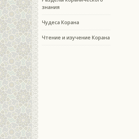
знания
Чудеса Корана
Чтение и изучение Корана