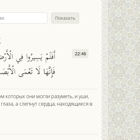
Показать
ж
أَفَلَمْ يَسِيرُوا فِي الْأَ ۖ
22:46
فَإِنَّهَا لَا تَعْمَى الْأَبْ
м которых они могли разуметь, и уши,
глаза, а слепнут сердца, находящиеся в