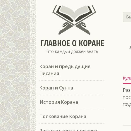
Вы
ГЛАВНОЕ О КОРАНЕ
ا
что каждый должен знать
Коран и предыдущие
Писания
Кул
Коран и Сунна
Раз
пос
История Корана
груд
Толкование Корана
Разделы коранического