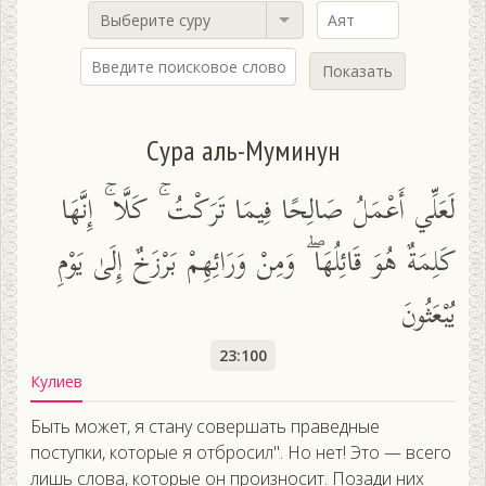
Выберите суру
Показать
Сура аль-Муминун
لَعَلِّي أَعْمَلُ صَالِحًا فِيمَا تَرَكْتُ ۚ كَلَّا ۚ إِنَّهَا
كَلِمَةٌ هُوَ قَائِلُهَا ۖ وَمِنْ وَرَائِهِمْ بَرْزَخٌ إِلَىٰ يَوْمِ
يُبْعَثُونَ
23:100
Кулиев
Быть может, я стану совершать праведные
поступки, которые я отбросил". Но нет! Это — всего
лишь слова, которые он произносит. Позади них