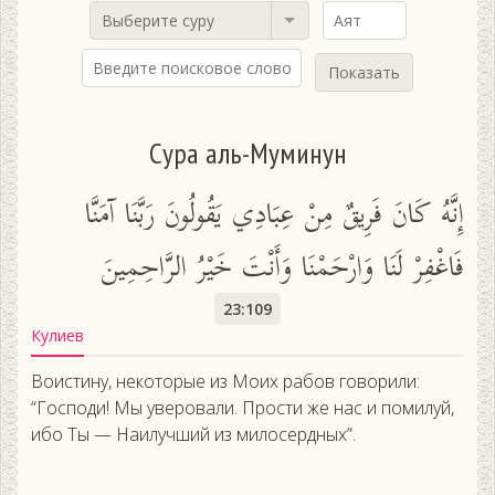
Выберите суру
Показать
Сура аль-Муминун
إِنَّهُ كَانَ فَرِيقٌ مِنْ عِبَادِي يَقُولُونَ رَبَّنَا آمَنَّا
فَاغْفِرْ لَنَا وَارْحَمْنَا وَأَنْتَ خَيْرُ الرَّاحِمِينَ
23:109
Кулиев
Воистину, некоторые из Моих рабов говорили:
“Господи! Мы уверовали. Прости же нас и помилуй,
ибо Ты — Наилучший из милосердных”.