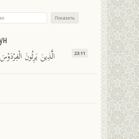
Показать
ун
الَّذِينَ يَرِثُونَ الْفِرْدَوْ
23:11