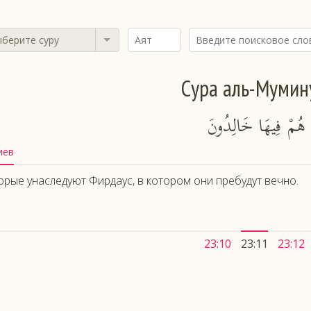
берите суру
Сура аль-Мумин
سَ هُمْ فِيهَا خَالِدُونَ
иев
орые унаследуют Фирдаус, в котором они пребудут вечно.
23:10
23:11
23:12