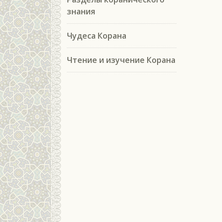
знания
Чудеса Корана
Чтение и изучение Корана