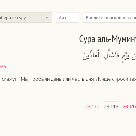
берите суру
Сура аль-Мумин
ْضَ يَوْمٍ فَاسْأَلِ الْعَادِّينَ
иев
 скажут: "Мы пробыли день или часть дня. Лучше спроси тех,
23:112
23:113
23:11