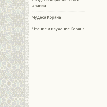
знания
Чудеса Корана
Чтение и изучение Корана