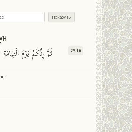
Показать
ун
ثُمَّ إِنَّكُمْ يَوْمَ الْقِيَامَةِ تُ
23:16
ны.