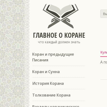
Вы
ГЛАВНОЕ О КОРАНЕ
что каждый должен знать
Кул
Коран и предыдущие
Писания
А п
Коран и Сунна
История Корана
Толкование Корана
Разделы коранического