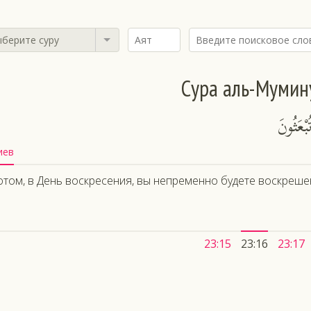
берите суру
Сура аль-Мумин
بْعَثُونَ
иев
отом, в День воскресения, вы непременно будете воскреше
23:15
23:16
23:17