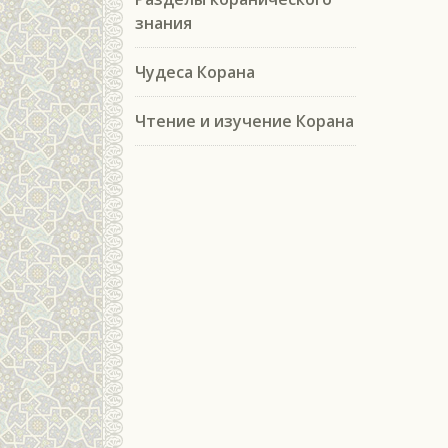
знания
Чудеса Корана
Чтение и изучение Корана