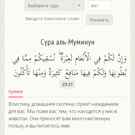
Выберите суру
Показать
Сура аль-Муминун
وَإِنَّ لَكُمْ فِي الْأَنْعَامِ لَعِبْرَةً ۖ نُسْقِيكُمْ مِمَّا فِي
بُطُونِهَا وَلَكُمْ فِيهَا مَنَافِعُ كَثِيرَةٌ وَمِنْهَا تَأْكُلُونَ
23:21
Кулиев
Воистину, домашняя скотина служит назиданием
для вас. Мы поим вас тем, что находится у них в
животах. Они приносят вам многочисленную
пользу, и вы питаетесь ими.