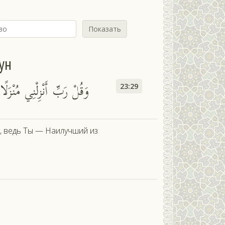
Показать
ун
ًا وَأَنْتَ خَيْرُ الْمُنْزِلِينَ
23:29
у, ведь Ты — Наилучший из