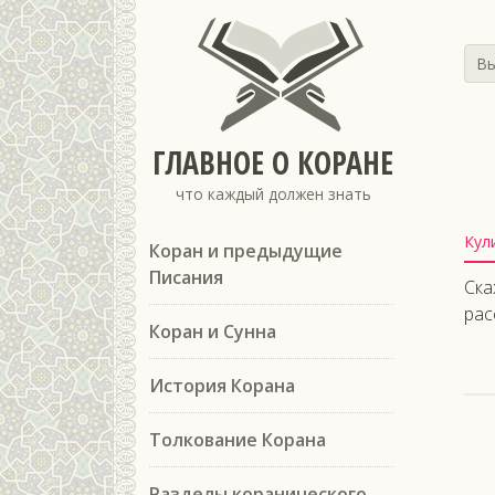
Вы
ГЛАВНОЕ О КОРАНЕ
что каждый должен знать
Кул
Коран и предыдущие
Писания
Ска
рас
Коран и Сунна
История Корана
Толкование Корана
Разделы коранического