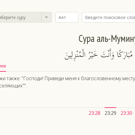
берите суру
Сура аль-Мумин
وَقُلْ رَبِّ أَنْزِلْنِي مُنْزَلًا مُبَارَك
иев
жи также: “Господи! Приведи меня к благословенному мест
селяющих”".
23:28
23:29
23:30