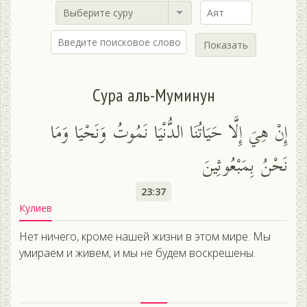
Выберите суру
Показать
Сура аль-Муминун
إِنْ هِيَ إِلَّا حَيَاتُنَا الدُّنْيَا نَمُوتُ وَنَحْيَا وَمَا
نَحْنُ بِمَبْعُوثِينَ
23:37
Кулиев
Нет ничего, кроме нашей жизни в этом мире. Мы
умираем и живем, и мы не будем воскрешены.