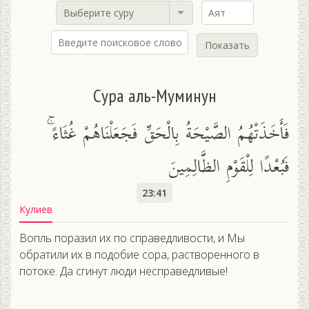
Выберите суру
Показать
Сура аль-Муминун
فَأَخَذَتْهُمُ الصَّيْحَةُ بِالْحَقِّ فَجَعَلْنَاهُمْ غُثَاءً ۚ
فَبُعْدًا لِلْقَوْمِ الظَّالِمِينَ
23:41
Кулиев
Вопль поразил их по справедливости, и Мы
обратили их в подобие сора, растворенного в
потоке. Да сгинут люди несправедливые!