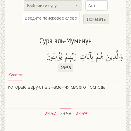
Выберите суру
Показать
Сура аль-Муминун
وَالَّذِينَ هُمْ بِآيَاتِ رَبِّهِمْ يُؤْمِنُونَ
23:58
Кулиев
которые веруют в знамения своего Господа,
23:57
23:58
23:59