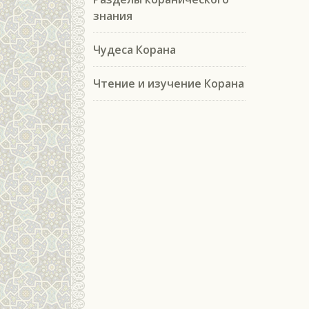
знания
Чудеса Корана
Чтение и изучение Корана