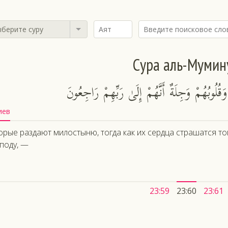
берите суру
Сура аль-Мумин
َقُلُوبُهُمْ وَجِلَةٌ أَنَّهُمْ إِلَىٰ رَبِّهِمْ رَاجِعُونَ
иев
орые раздают милостыню, тогда как их сердца страшатся тог
поду, —
23:59
23:60
23:61