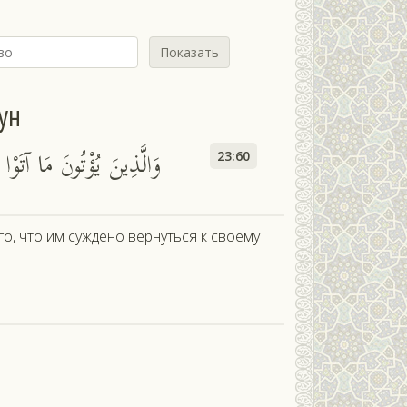
Показать
ун
وَالَّذِينَ يُؤْتُونَ مَا آتَوْا و
23:60
о, что им суждено вернуться к своему