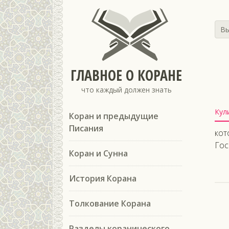
Вы
ГЛАВНОЕ О КОРАНЕ
что каждый должен знать
Кул
Коран и предыдущие
Писания
кот
Гос
Коран и Сунна
История Корана
Толкование Корана
Разделы коранического