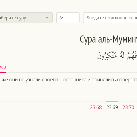
берите суру
Сура аль-Мумин
فَهُمْ لَهُ مُنْكِرُونَ
иев
 же они не узнали своего Посланника и принялись отвергат
23:68
23:69
23:70