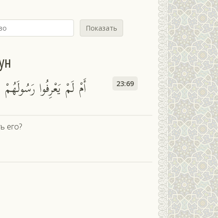
Показать
ун
أَمْ لَمْ يَعْرِفُوا رَسُولَهُمْ 
23:69
ь его?