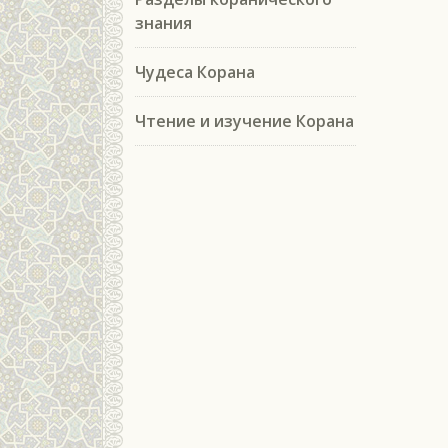
знания
Чудеса Корана
Чтение и изучение Корана