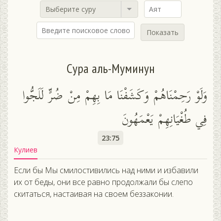
Выберите суру
Показать
Сура аль-Муминун
وَلَوْ رَحِمْنَاهُمْ وَكَشَفْنَا مَا بِهِمْ مِنْ ضُرٍّ لَلَجُّوا
فِي طُغْيَانِهِمْ يَعْمَهُونَ
23:75
Кулиев
Если бы Мы смилостивились над ними и избавили
их от беды, они все равно продолжали бы слепо
скитаться, настаивая на своем беззаконии.