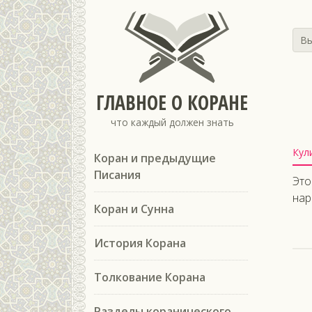
Вы
ГЛАВНОЕ О КОРАНЕ
что каждый должен знать
Кул
Коран и предыдущие
Писания
Это
нар
Коран и Сунна
История Корана
Толкование Корана
Разделы коранического