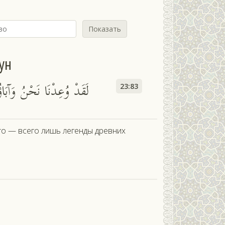
Показать
ун
لَقَدْ وُعِدْنَا نَحْنُ وَآبَاؤُن
23:83
о — всего лишь легенды древних