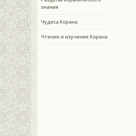
знания
Чудеса Корана
Чтение и изучение Корана