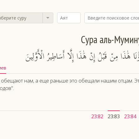
берите суру
Сура аль-Мумин
َا هَٰذَا مِنْ قَبْلُ إِنْ هَٰذَا إِلَّا أَسَاطِيرُ الْأَوَّلِينَ
иев
 обещают нам, а еще раньше это обещали нашим отцам. Эт
одов".
23:82
23:83
23:84