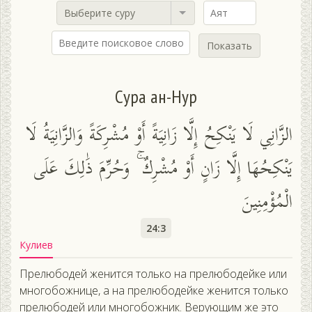
Выберите суру
Показать
Сура ан-Нур
الزَّانِي لَا يَنْكِحُ إِلَّا زَانِيَةً أَوْ مُشْرِكَةً وَالزَّانِيَةُ لَا
يَنْكِحُهَا إِلَّا زَانٍ أَوْ مُشْرِكٌ ۚ وَحُرِّمَ ذَٰلِكَ عَلَى
الْمُؤْمِنِينَ
24:3
Кулиев
Прелюбодей женится только на прелюбодейке или
многобожнице, а на прелюбодейке женится только
прелюбодей или многобожник. Верующим же это