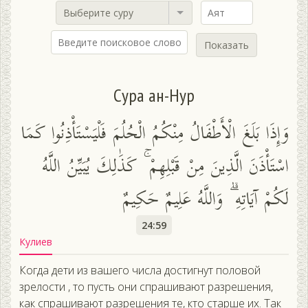
Выберите суру
Показать
Сура ан-Нур
وَإِذَا بَلَغَ الْأَطْفَالُ مِنْكُمُ الْحُلُمَ فَلْيَسْتَأْذِنُوا كَمَا
اسْتَأْذَنَ الَّذِينَ مِنْ قَبْلِهِمْ ۚ كَذَٰلِكَ يُبَيِّنُ اللَّهُ
لَكُمْ آيَاتِهِ ۗ وَاللَّهُ عَلِيمٌ حَكِيمٌ
24:59
Кулиев
Когда дети из вашего числа достигнут половой
зрелости , то пусть они спрашивают разрешения,
как спрашивают разрешения те, кто старше их. Так