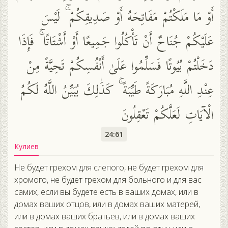
أَوْ مَا مَلَكْتُمْ مَفَاتِحَهُ أَوْ صَدِيقِكُمْ ۚ لَيْسَ
عَلَيْكُمْ جُنَاحٌ أَنْ تَأْكُلُوا جَمِيعًا أَوْ أَشْتَاتًا ۚ فَإِذَا
دَخَلْتُمْ بُيُوتًا فَسَلِّمُوا عَلَىٰ أَنْفُسِكُمْ تَحِيَّةً مِنْ
عِنْدِ اللَّهِ مُبَارَكَةً طَيِّبَةً ۚ كَذَٰلِكَ يُبَيِّنُ اللَّهُ لَكُمُ
الْآيَاتِ لَعَلَّكُمْ تَعْقِلُونَ
24:61
Кулиев
Не будет грехом для слепого, не будет грехом для
хромого, не будет грехом для больного и для вас
самих, если вы будете есть в ваших домах, или в
домах ваших отцов, или в домах ваших матерей,
или в домах ваших братьев, или в домах ваших