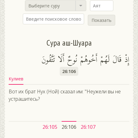
Выберите суру
Показать
Сура аш-Шуара
إِذْ قَالَ لَهُمْ أَخُوهُمْ نُوحٌ أَلَا تَتَّقُونَ
26:106
Кулиев
Вот их брат Нух (Ной) сказал им: "Неужели вы не
устрашитесь?
26:105
26:106
26:107