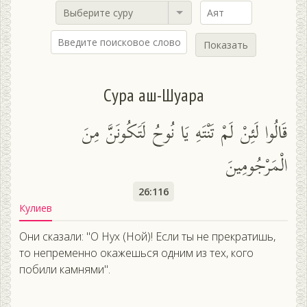
Выберите суру
Показать
Сура аш-Шуара
قَالُوا لَئِنْ لَمْ تَنْتَهِ يَا نُوحُ لَتَكُونَنَّ مِنَ
الْمَرْجُومِينَ
26:116
Кулиев
Они сказали: "О Нух (Ной)! Если ты не прекратишь,
то непременно окажешься одним из тех, кого
побили камнями".