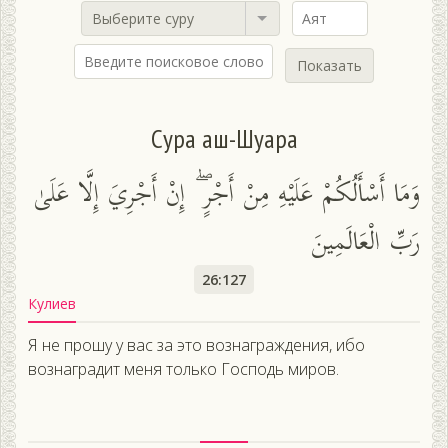
Выберите суру
Показать
Сура аш-Шуара
وَمَا أَسْأَلُكُمْ عَلَيْهِ مِنْ أَجْرٍ ۖ إِنْ أَجْرِيَ إِلَّا عَلَىٰ
رَبِّ الْعَالَمِينَ
26:127
Кулиев
Я не прошу у вас за это вознаграждения, ибо
вознаградит меня только Господь миров.