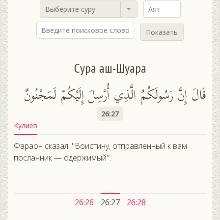
Выберите суру
Показать
Сура аш-Шуара
قَالَ إِنَّ رَسُولَكُمُ الَّذِي أُرْسِلَ إِلَيْكُمْ لَمَجْنُونٌ
26:27
Кулиев
Фараон сказал: "Воистину, отправленный к вам
посланник — одержимый".
26:26
26:27
26:28