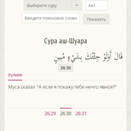
Выберите суру
Показать
Сура аш-Шуара
قَالَ أَوَلَوْ جِئْتُكَ بِشَيْءٍ مُبِينٍ
26:30
Кулиев
Муса сказал: "А если я покажу тебе нечто явное?"
26:29
26:30
26:31