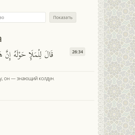
Показать
а
قَالَ لِلْمَلَإِ حَوْلَهُ إِنَّ 
26:34
, он — знающий колдун.