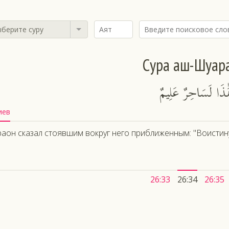
берите суру
Сура аш-Шуар
هَٰذَا لَسَاحِرٌ عَلِيمٌ
иев
аон сказал стоявшим вокруг него приближенным: "Воистину
26:33
26:34
26:35