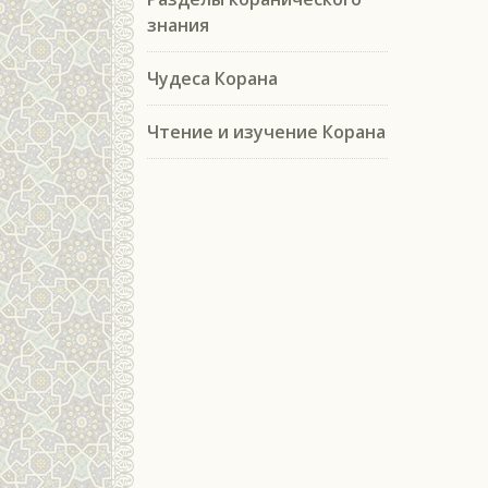
знания
Чудеса Корана
Чтение и изучение Корана