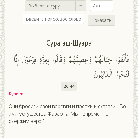
Выберите суру
Показать
Сура аш-Шуара
فَأَلْقَوْا حِبَالَهُمْ وَعِصِيَّهُمْ وَقَالُوا بِعِزَّةِ فِرْعَوْنَ إِنَّا
لَنَحْنُ الْغَالِبُونَ
26:44
Кулиев
Они бросили свои веревки и посохи и сказали: "Во
имя могущества Фараона! Мы непременно
одержим верх!"