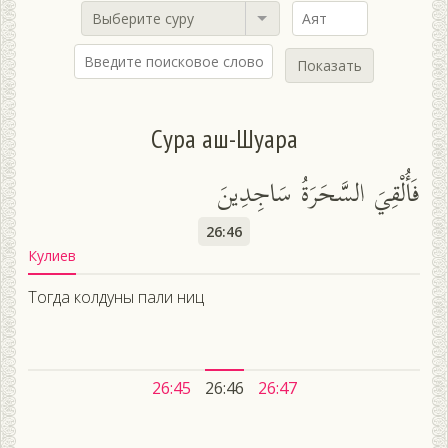
Выберите суру
Показать
Сура аш-Шуара
فَأُلْقِيَ السَّحَرَةُ سَاجِدِينَ
26:46
Кулиев
Тогда колдуны пали ниц
26:45
26:46
26:47