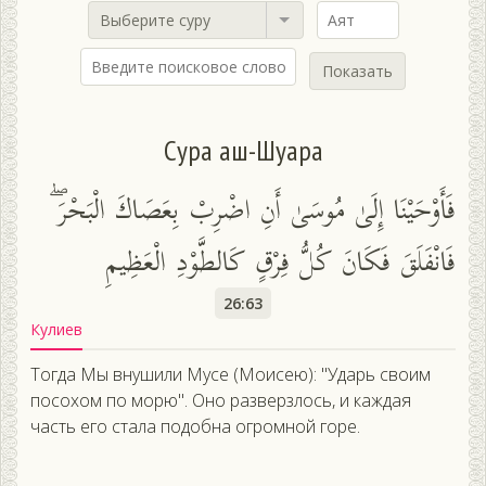
Выберите суру
Показать
Сура аш-Шуара
فَأَوْحَيْنَا إِلَىٰ مُوسَىٰ أَنِ اضْرِبْ بِعَصَاكَ الْبَحْرَ ۖ
فَانْفَلَقَ فَكَانَ كُلُّ فِرْقٍ كَالطَّوْدِ الْعَظِيمِ
26:63
Кулиев
Тогда Мы внушили Мусе (Моисею): "Ударь своим
посохом по морю". Оно разверзлось, и каждая
часть его стала подобна огромной горе.