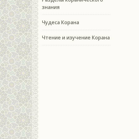
знания
Чудеса Корана
Чтение и изучение Корана