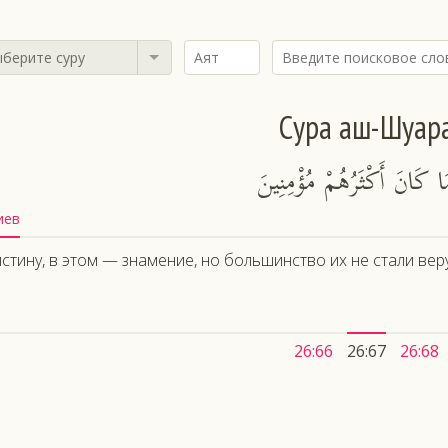
берите суру
Сура аш-Шуар
َا كَانَ أَكْثَرُهُمْ مُؤْمِنِينَ
иев
стину, в этом — знамение, но большинство их не стали ве
26:66
26:67
26:68