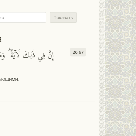
Показать
а
إِنَّ فِي ذَٰلِكَ لَآيَةً ۖ وَم
26:67
рующими.