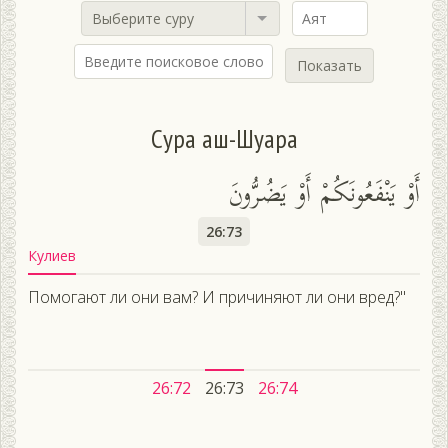
Выберите суру
Показать
Сура аш-Шуара
أَوْ يَنْفَعُونَكُمْ أَوْ يَضُرُّونَ
26:73
Кулиев
Помогают ли они вам? И причиняют ли они вред?"
26:72
26:73
26:74