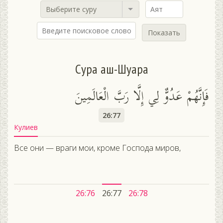
Выберите суру
Показать
Сура аш-Шуара
فَإِنَّهُمْ عَدُوٌّ لِي إِلَّا رَبَّ الْعَالَمِينَ
26:77
Кулиев
Все они — враги мои, кроме Господа миров,
26:76
26:77
26:78