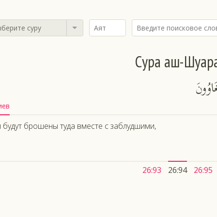
берите суру
Сура аш-Шуар
َاوُونَ
иев
 будут брошены туда вместе с заблудшими,
26:93
26:94
26:95