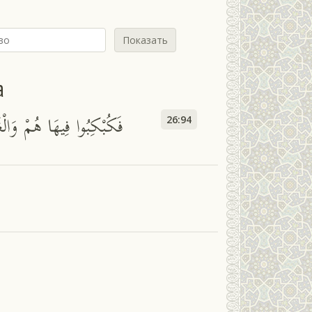
Показать
а
فَكُبْكِبُوا فِيهَا هُمْ وَالْغ
26:94