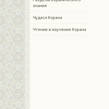
знания
Чудеса Корана
Чтение и изучение Корана