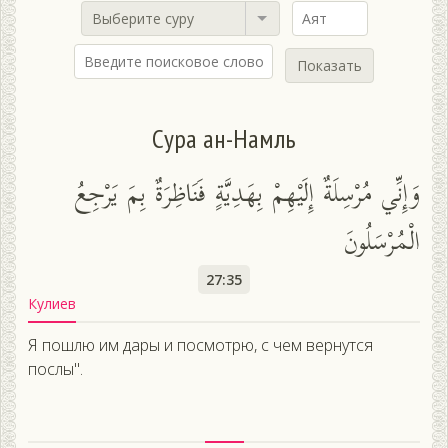
Выберите суру
Показать
Сура ан-Намль
وَإِنِّي مُرْسِلَةٌ إِلَيْهِمْ بِهَدِيَّةٍ فَنَاظِرَةٌ بِمَ يَرْجِعُ
الْمُرْسَلُونَ
27:35
Кулиев
Я пошлю им дары и посмотрю, с чем вернутся
послы".