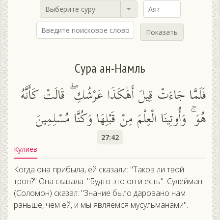
Выберите суру
Показать
Сура ан-Намль
فَلَمَّا جَاءَتْ قِيلَ أَهَٰكَذَا عَرْشُكِ ۖ قَالَتْ كَأَنَّهُ
هُوَ ۚ وَأُوتِينَا الْعِلْمَ مِنْ قَبْلِهَا وَكُنَّا مُسْلِمِينَ
27:42
Кулиев
Когда она прибыла, ей сказали: "Таков ли твой
трон?" Она сказала: "Будто это он и есть". Сулейман
(Соломон) сказал: "Знание было даровано нам
раньше, чем ей, и мы являемся мусульманами".