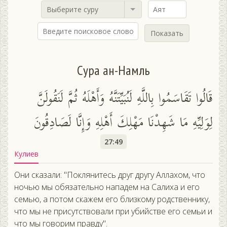
Выберите суру
Показать
Сура ан-Намль
قَالُوا تَقَاسَمُوا بِاللَّهِ لَنُبَيِّتَنَّهُ وَأَهْلَهُ ثُمَّ لَنَقُولَنَّ
لِوَلِيِّهِ مَا شَهِدْنَا مَهْلِكَ أَهْلِهِ وَإِنَّا لَصَادِقُونَ
27:49
Кулиев
Они сказали: "Поклянитесь друг другу Аллахом, что
ночью мы обязательно нападем на Салиха и его
семью, а потом скажем его близкому родственнику,
что мы не присутствовали при убийстве его семьи и
что мы говорим правду".