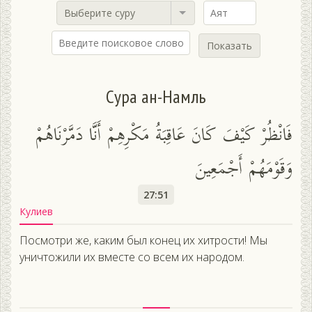
Выберите суру
Показать
Сура ан-Намль
فَانْظُرْ كَيْفَ كَانَ عَاقِبَةُ مَكْرِهِمْ أَنَّا دَمَّرْنَاهُمْ
وَقَوْمَهُمْ أَجْمَعِينَ
27:51
Кулиев
Посмотри же, каким был конец их хитрости! Мы
уничтожили их вместе со всем их народом.