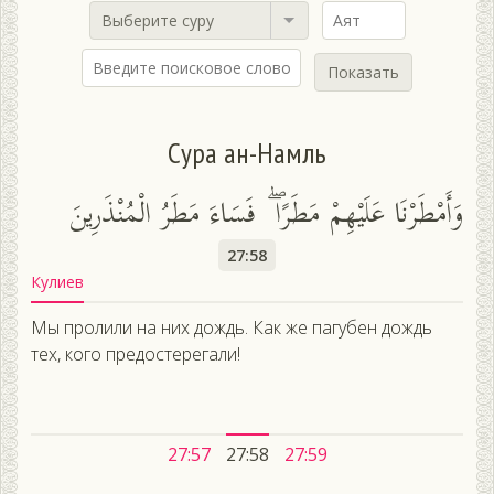
Выберите суру
Показать
Сура ан-Намль
وَأَمْطَرْنَا عَلَيْهِمْ مَطَرًا ۖ فَسَاءَ مَطَرُ الْمُنْذَرِينَ
27:58
Кулиев
Мы пролили на них дождь. Как же пагубен дождь
тех, кого предостерегали!
27:57
27:58
27:59