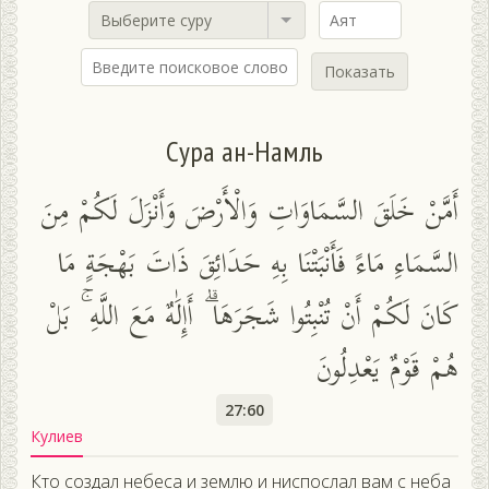
Выберите суру
Показать
Сура ан-Намль
أَمَّنْ خَلَقَ السَّمَاوَاتِ وَالْأَرْضَ وَأَنْزَلَ لَكُمْ مِنَ
السَّمَاءِ مَاءً فَأَنْبَتْنَا بِهِ حَدَائِقَ ذَاتَ بَهْجَةٍ مَا
كَانَ لَكُمْ أَنْ تُنْبِتُوا شَجَرَهَا ۗ أَإِلَٰهٌ مَعَ اللَّهِ ۚ بَلْ
هُمْ قَوْمٌ يَعْدِلُونَ
27:60
Кулиев
Кто создал небеса и землю и ниспослал вам с неба