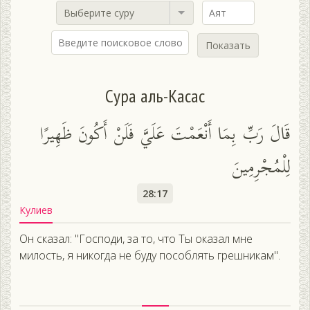
Выберите суру
Показать
Сура аль-Касас
قَالَ رَبِّ بِمَا أَنْعَمْتَ عَلَيَّ فَلَنْ أَكُونَ ظَهِيرًا
لِلْمُجْرِمِينَ
28:17
Кулиев
Он сказал: "Господи, за то, что Ты оказал мне
милость, я никогда не буду пособлять грешникам".