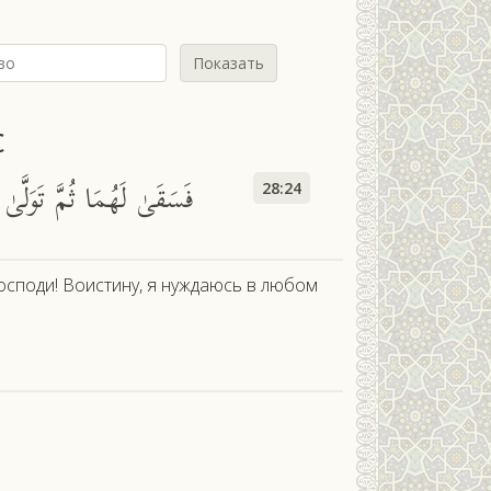
Показать
с
فَسَقَىٰ لَهُمَا ثُمَّ تَوَلَّىٰ
28:24
"Господи! Воистину, я нуждаюсь в любом