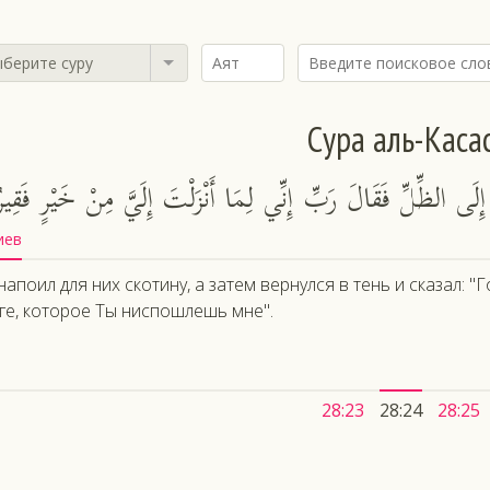
берите суру
Сура аль-Каса
 إِلَى الظِّلِّ فَقَالَ رَبِّ إِنِّي لِمَا أَنْزَلْتَ إِلَيَّ مِنْ خَيْرٍ فَقِيرٌ
иев
напоил для них скотину, а затем вернулся в тень и сказал: 
ге, которое Ты ниспошлешь мне".
28:23
28:24
28:25