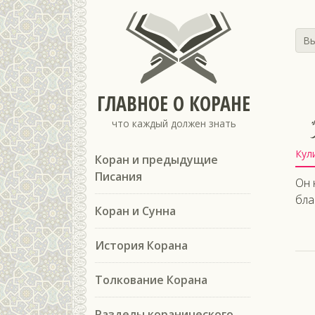
Вы
ГЛАВНОЕ О КОРАНЕ
что каждый должен знать
Кул
Коран и предыдущие
Писания
Он 
бла
Коран и Сунна
История Корана
Толкование Корана
Разделы коранического