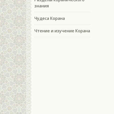
знания
Чудеса Корана
Чтение и изучение Корана