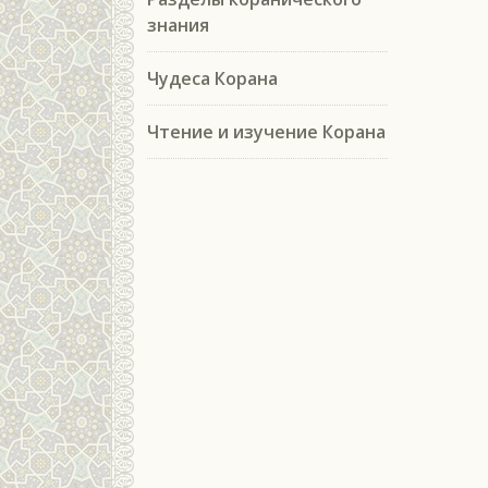
знания
Чудеса Корана
Чтение и изучение Корана