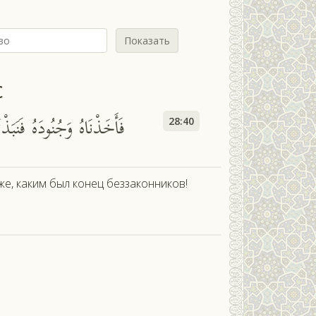
Показать
с
فَ كَانَ عَاقِبَةُ الظَّالِمِينَ
28:40
же, каким был конец беззаконников!