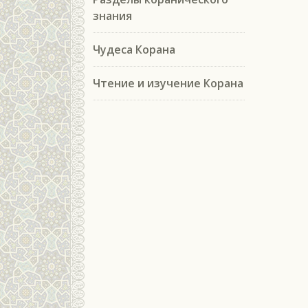
знания
Чудеса Корана
Чтение и изучение Корана