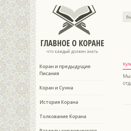
Вы
ГЛАВНОЕ О КОРАНЕ
что каждый должен знать
Кул
Коран и предыдущие
Писания
Мы 
отд
Коран и Сунна
История Корана
Толкование Корана
Разделы коранического