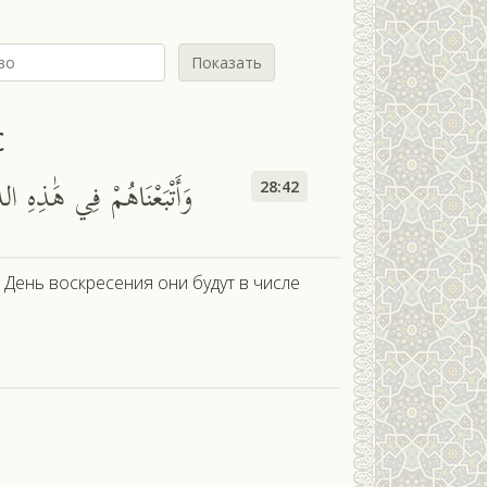
Показать
с
وَأَتْبَعْنَاهُمْ فِي هَٰذِهِ الدّ
28:42
в День воскресения они будут в числе