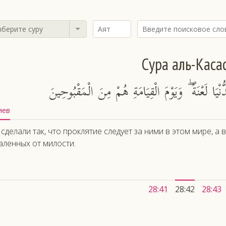
берите суру
Сура аль-Каса
ُنْيَا لَعْنَةً ۖ وَيَوْمَ الْقِيَامَةِ هُمْ مِنَ الْمَقْبُوحِينَ
иев
сделали так, что проклятие следует за ними в этом мире, а 
аленных от милости.
28:41
28:42
28:43