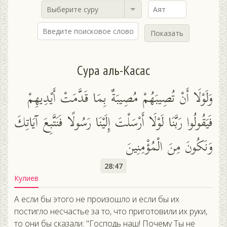
Выберите суру
Показать
Сура аль-Касас
وَلَوْلَا أَنْ تُصِيبَهُمْ مُصِيبَةٌ بِمَا قَدَّمَتْ أَيْدِيهِمْ
فَيَقُولُوا رَبَّنَا لَوْلَا أَرْسَلْتَ إِلَيْنَا رَسُولًا فَنَتَّبِعَ آيَاتِكَ
وَنَكُونَ مِنَ الْمُؤْمِنِينَ
28:47
Кулиев
А если бы этого не произошло и если бы их
постигло несчастье за то, что приготовили их руки,
то они бы сказали: "Господь наш! Почему Ты не