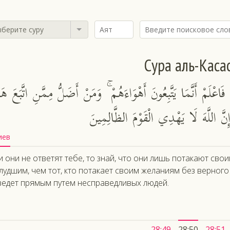
берите суру
Сура аль-Каса
اعْلَمْ أَنَّمَا يَتَّبِعُونَ أَهْوَاءَهُمْ ۚ وَمَنْ أَضَلُّ مِمَّنِ اتَّبَعَ هَوَ
نَّ اللَّهَ لَا يَهْدِي الْقَوْمَ الظَّالِمِينَ
иев
и они не ответят тебе, то знай, что они лишь потакают сво
лудшим, чем тот, кто потакает своим желаниям без верного 
ведет прямым путем несправедливых людей.
28:49
28:50
28:51