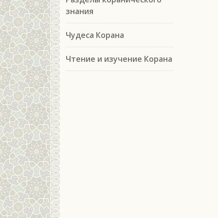
знания
Чудеса Корана
Чтение и изучение Корана