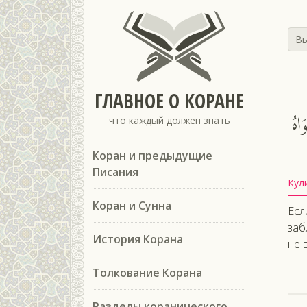
Вы
ГЛАВНОЕ О КОРАНЕ
اهُ
что каждый должен знать
Коран и предыдущие
Писания
Кул
Коран и Сунна
Есл
заб
История Корана
не 
Толкование Корана
Разделы коранического