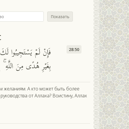
Показать
с
فَإِنْ لَمْ يَسْتَجِيبُوا لَكَ فَ
28:50
بِغَيْرِ هُدًى مِنَ اللَّهِ ۚ إِ
им желаниям. А кто может быть более
руководства от Аллаха? Воистину, Аллах