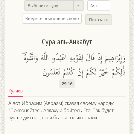
Выберите суру
Показать
Сура аль-Анкабут
وَإِبْرَاهِيمَ إِذْ قَالَ لِقَوْمِهِ اعْبُدُوا اللَّهَ وَاتَّقُوهُ ۖ
ذَٰلِكُمْ خَيْرٌ لَكُمْ إِنْ كُنْتُمْ تَعْلَمُونَ
29:16
Кулиев
А вот Ибрахим (Авраам) сказал своему народу:
"Поклоняйтесь Аллаху и бойтесь Его! Так будет
лучше для вас, если бы вы только знали.