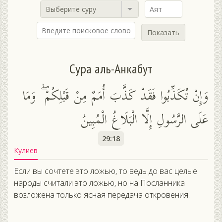
Выберите суру
Показать
Сура аль-Анкабут
وَإِنْ تُكَذِّبُوا فَقَدْ كَذَّبَ أُمَمٌ مِنْ قَبْلِكُمْ ۖ وَمَا
عَلَى الرَّسُولِ إِلَّا الْبَلَاغُ الْمُبِينُ
29:18
Кулиев
Если вы сочтете это ложью, то ведь до вас целые
народы считали это ложью, но на Посланника
возложена только ясная передача откровения.