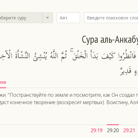
берите суру
Сура аль-Анкаб
انْظُرُوا كَيْفَ بَدَأَ الْخَلْقَ ۚ ثُمَّ اللَّهُ يُنْشِئُ النَّشْأَةَ الْآخِ
ءٍ قَدِيرٌ
иев
жи: "Постранствуйте по земле и посмотрите, как Он создал 
даст конечное творение (воскресит мертвых). Воистину, Алл
29:19
29:20
29:21