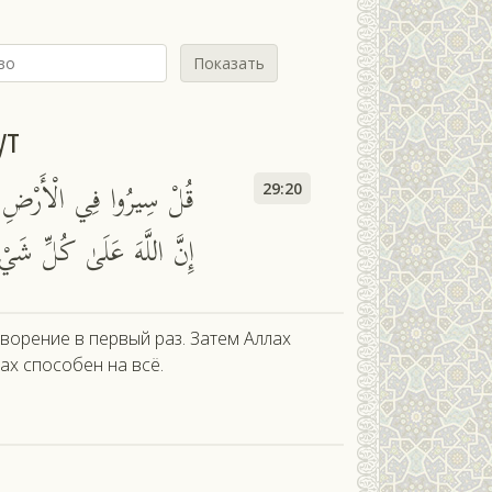
Показать
ут
قُلْ سِيرُوا فِي الْأَرْضِ فَ ۚ
29:20
إِنَّ اللَّهَ عَلَىٰ كُلِّ شَيْ
творение в первый раз. Затем Аллах
ах способен на всё.