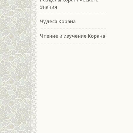
знания
Чудеса Корана
Чтение и изучение Корана