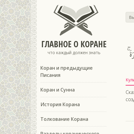
Вы
ГЛАВНОЕ О КОРАНЕ
رَةَ
что каждый должен знать
Коран и предыдущие
Писания
Кул
Коран и Сунна
Ска
соз
История Корана
Толкование Корана
Разделы коранического