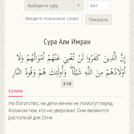
Выберите суру
Показать
Сура Али Имран
إِنَّ الَّذِينَ كَفَرُوا لَنْ تُغْنِيَ عَنْهُمْ أَمْوَالُهُمْ وَلَا
أَوْلَادُهُمْ مِنَ اللَّهِ شَيْئًا ۖ وَأُولَٰئِكَ هُمْ وَقُودُ النَّارِ
3:10
Кулиев
Ни богатство, ни дети ничем не помогут перед
Аллахом тем, кто не уверовал. Они являются
растопкой для Огня.