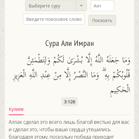
Выберите суру
Показать
Сура Али Имран
وَمَا جَعَلَهُ اللَّهُ إِلَّا بُشْرَىٰ لَكُمْ وَلِتَطْمَئِنَّ
قُلُوبُكُمْ بِهِ ۗ وَمَا النَّصْرُ إِلَّا مِنْ عِنْدِ اللَّهِ الْعَزِيزِ
الْحَكِيمِ
3:126
Кулиев
Аллах сделал это всего лишь благой вестью для вас
и сделал это, чтобы ваши сердца утешились
благодаря этому, поскольку победа приходит